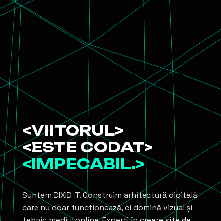
<VIITORUL>
<ESTE CODAT>
<IMPECABIL.>
_
Suntem DIXID IT. Construim arhitectură digitală
care nu doar funcționează, ci domină vizual și
DIXID IT - Creare site-uri de preze
tehnic mediul online. Experți în
creare site de