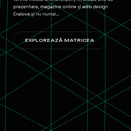
prezentare
,
magazine online
și
web design
Craiova
și nu numai...
EXPLOREAZĂ MATRICEA