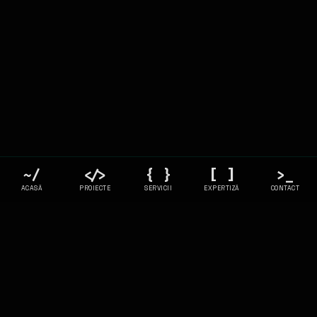
~/
</>
{ }
[ ]
>_
ACASĂ
PROIECTE
SERVICII
EXPERTIZĂ
CONTACT